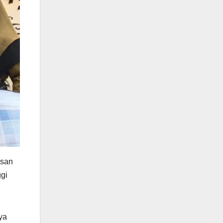
asan
ggi
ya