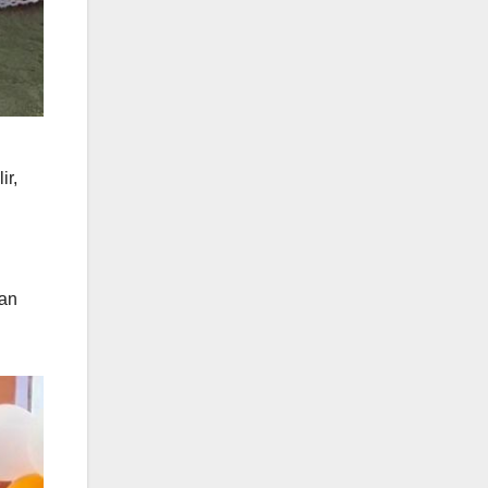
ir,
kan