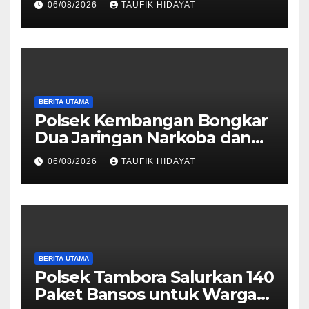
06/08/2026
TAUFIK HIDAYAT
Dankorbrimob Jalin
Silaturahmi
BERITA UTAMA
Polsek Kembangan Bongkar
Dua Jaringan Narkoba dan
Obat Keras, Sita Puluhan
06/08/2026
TAUFIK HIDAYAT
Ribu Pil, 1,1 Kg Sabu hingga
Vape Etomidate
BERITA UTAMA
Polsek Tambora Salurkan 140
Paket Bansos untuk Warga