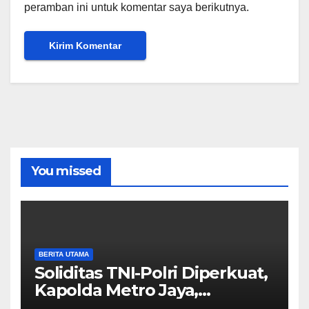
peramban ini untuk komentar saya berikutnya.
You missed
BERITA UTAMA
Soliditas TNI-Polri Diperkuat,
Kapolda Metro Jaya,
Pangdam Jaya, dan