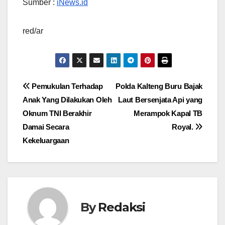
Sumber :
iNews.id
red/ar
Navigasi
Pemukulan Terhadap
Polda Kalteng Buru Bajak
Anak Yang Dilakukan Oleh
Laut Bersenjata Api yang
pos
Oknum TNI Berakhir
Merampok Kapal TB
Damai Secara
Royal.
Kekeluargaan
By
Redaksi