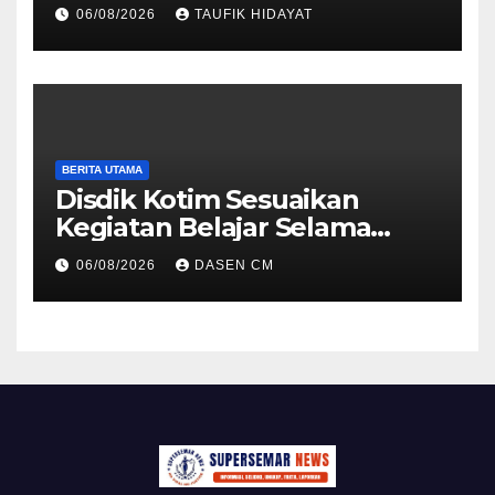
Slum Area, Wujud
06/08/2026
TAUFIK HIDAYAT
Kepedulian Sambut HUT ke-
81 RI
BERITA UTAMA
Disdik Kotim Sesuaikan
Kegiatan Belajar Selama
Musim Kemarau
06/08/2026
DASEN CM