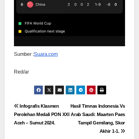
Sumber :
Suara.com
Red/ar
Navigasi
Infografis Klasmen
Hasil Timnas Indonesia Vs
Perolehan Medali PON XXI
Arab Saudi: Maarten Paes
pos
Aceh – Sumut 2024.
Tampil Gemilang, Skor
Akhir 1-1.