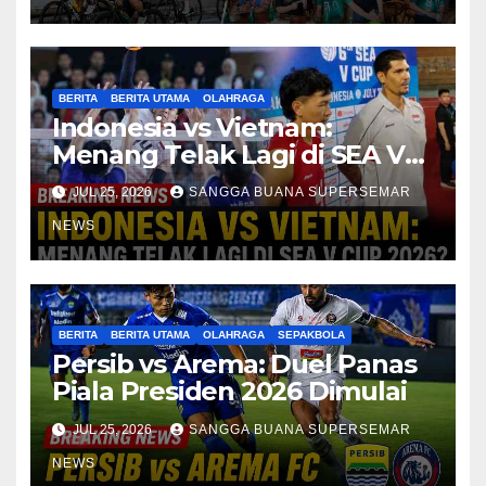
BERITA
BERITA UTAMA
OLAHRAGA
Indonesia vs Vietnam:
Menang Telak Lagi di SEA V
Cup 2026?
JUL 25, 2026
SANGGA BUANA SUPERSEMAR
NEWS
BERITA
BERITA UTAMA
OLAHRAGA
SEPAKBOLA
Persib vs Arema: Duel Panas
Piala Presiden 2026 Dimulai
JUL 25, 2026
SANGGA BUANA SUPERSEMAR
NEWS