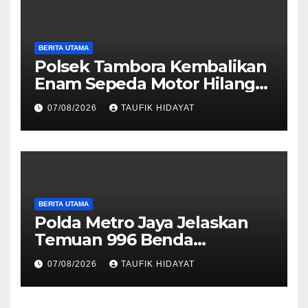
BERITA UTAMA
Polsek Tambora Kembalikan
Enam Sepeda Motor Hilang
kepada Pemilik, Wujud Nyata
07/08/2026
TAUFIK HIDAYAT
Pelayanan Presisi Polri
BERITA UTAMA
Polda Metro Jaya Jelaskan
Temuan 996 Benda
Menyerupai Senjata di
07/08/2026
TAUFIK HIDAYAT
Yayasan Jaksel