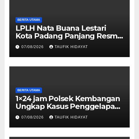
BERITA UTAMA
LPLH Nata Buana Lestari
Kota Padang Panjang Resmi
Dilantik, Diharapkan Perkuat
07/08/2026
TAUFIK HIDAYAT
Sinergi Pelestarian
Lingkungan
BERITA UTAMA
1×24 jam Polsek Kembangan
Ungkap Kasus Penggelapan
Motor Bermodus Kenalan di
07/08/2026
TAUFIK HIDAYAT
Aplikasi Kencan, Pelaku
Dibekuk di Ciputat