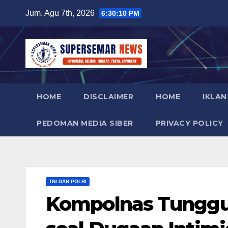
Skip
Jum. Agu 7th, 2026
6:30:11 PM
to
content
HOME
DISCLAIMER
HOME
IKLAN
PEDOMAN MEDIA SIBER
PRIVACY POLICY
TNI DAN POLRI
Kompolnas Tunggu K