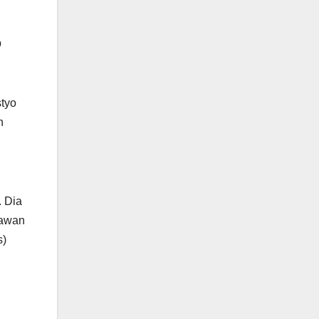
p
styo
n
 Dia
tawan
s)