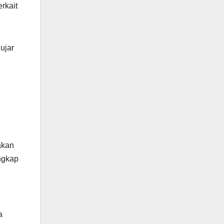
rkait
ujar
akan
ungkap
a