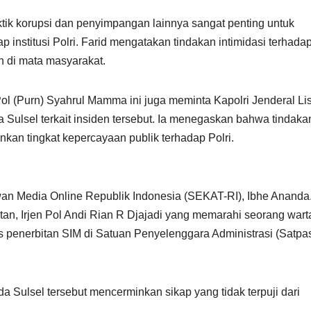
ik korupsi dan penyimpangan lainnya sangat penting untuk
 institusi Polri. Farid mengatakan tindakan intimidasi terhada
n di mata masyarakat.
ol (Purn) Syahrul Mamma ini juga meminta Kapolri Jenderal Li
Sulsel terkait insiden tersebut. Ia menegaskan bahwa tindaka
kan tingkat kepercayaan publik terhadap Polri.
n Media Online Republik Indonesia (SEKAT-RI), Ibhe Ananda.
an, Irjen Pol Andi Rian R Djajadi yang memarahi seorang war
 penerbitan SIM di Satuan Penyelenggara Administrasi (Satpa
a Sulsel tersebut mencerminkan sikap yang tidak terpuji dari