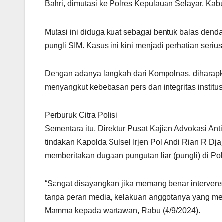
Bahri, dimutasi ke Polres Kepulauan Selayar, Kabu
Mutasi ini diduga kuat sebagai bentuk balas dend
pungli SIM. Kasus ini kini menjadi perhatian seri
Dengan adanya langkah dari Kompolnas, diharapkan
menyangkut kebebasan pers dan integritas institus
Perburuk Citra Polisi
Sementara itu, Direktur Pusat Kajian Advokasi A
tindakan Kapolda Sulsel Irjen Pol Andi Rian R Dj
memberitakan dugaan pungutan liar (pungli) di Po
“Sangat disayangkan jika memang benar intervensi
tanpa peran media, kelakuan anggotanya yang menco
Mamma kepada wartawan, Rabu (4/9/2024).