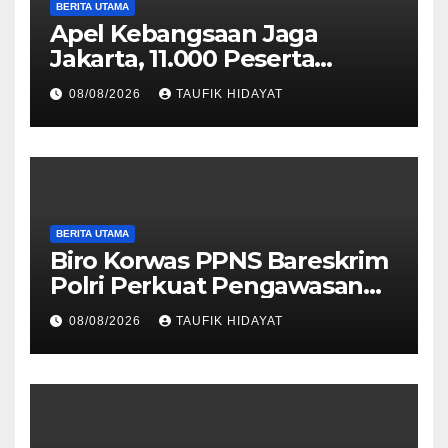
BERITA UTAMA
Apel Kebangsaan Jaga
Jakarta, 11.000 Peserta
Perkuat Komitmen Menjaga
08/08/2026
TAUFIK HIDAYAT
Ibu Kota
BERITA UTAMA
Biro Korwas PPNS Bareskrim
Polri Perkuat Pengawasan
untuk Dorong Penegakan
08/08/2026
TAUFIK HIDAYAT
Hukum yang Profesional