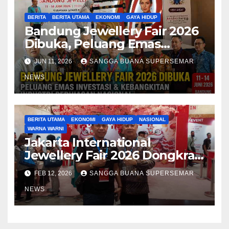
BERITA
BERITA UTAMA
EKONOMI
GAYA HIDUP
Bandung Jewellery Fair 2026
Dibuka, Peluang Emas
Investasi
JUN 11, 2026
SANGGA BUANA SUPERSEMAR
NEWS
BERITA UTAMA
EKONOMI
GAYA HIDUP
NASIONAL
WARNA WARNI
Jakarta International
Jewellery Fair 2026 Dongkrak
Investasi Emas
FEB 12, 2026
SANGGA BUANA SUPERSEMAR
NEWS