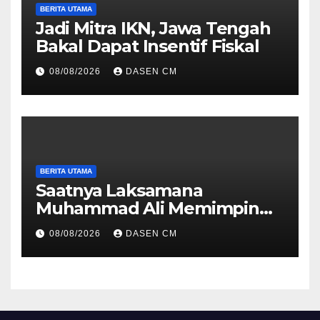
BERITA UTAMA
Jadi Mitra IKN, Jawa Tengah
Bakal Dapat Insentif Fiskal
08/08/2026
DASEN CM
BERITA UTAMA
Saatnya Laksamana
Muhammad Ali Memimpin
TNI: Menjaga Keseimbangan
08/08/2026
DASEN CM
Politik dan Soliditas
Antarmatra