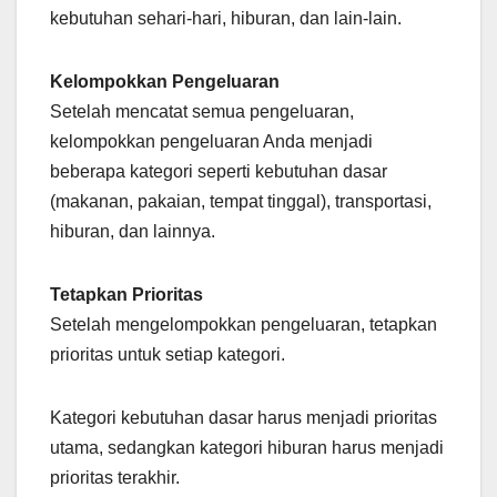
kebutuhan sehari-hari, hiburan, dan lain-lain.
Kelompokkan Pengeluaran
Setelah mencatat semua pengeluaran,
kelompokkan pengeluaran Anda menjadi
beberapa kategori seperti kebutuhan dasar
(makanan, pakaian, tempat tinggal), transportasi,
hiburan, dan lainnya.
Tetapkan Prioritas
Setelah mengelompokkan pengeluaran, tetapkan
prioritas untuk setiap kategori.
Kategori kebutuhan dasar harus menjadi prioritas
utama, sedangkan kategori hiburan harus menjadi
prioritas terakhir.