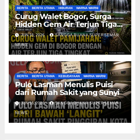
BERITA
BERITA UTAMA
HIBURAN
WARNA WARNI
Curug Walet Bogor, Surga
Hidden Gem Air Terjun Tiga
Tingkat
JUN 16, 2026
SANGGA BUANA SUPERSEMAR
NEWS
BERITA
BERITA UTAMA
KEBUDAYAAN
WARNA WARNI
Pulo Lasman Menulis Puisi
dari Rumah Sakit yang Sunyi
JUN 16, 2026
SANGGA BUANA SUPERSEMAR
NEWS