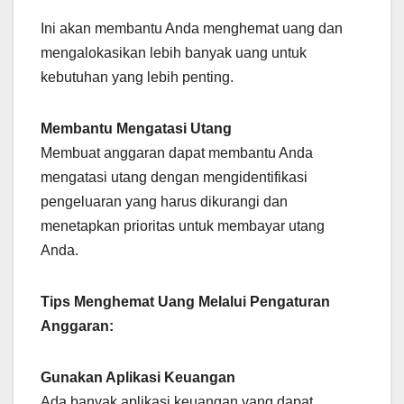
Ini akan membantu Anda menghemat uang dan
mengalokasikan lebih banyak uang untuk
kebutuhan yang lebih penting.
Membantu Mengatasi Utang
Membuat anggaran dapat membantu Anda
mengatasi utang dengan mengidentifikasi
pengeluaran yang harus dikurangi dan
menetapkan prioritas untuk membayar utang
Anda.
Tips Menghemat Uang Melalui Pengaturan
Anggaran:
Gunakan Aplikasi Keuangan
Ada banyak aplikasi keuangan yang dapat