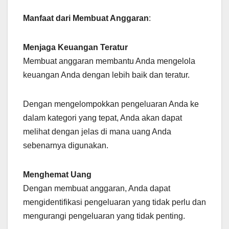
Manfaat dari Membuat Anggaran
:
Menjaga Keuangan Teratur
Membuat anggaran membantu Anda mengelola
keuangan Anda dengan lebih baik dan teratur.
Dengan mengelompokkan pengeluaran Anda ke
dalam kategori yang tepat, Anda akan dapat
melihat dengan jelas di mana uang Anda
sebenarnya digunakan.
Menghemat Uang
Dengan membuat anggaran, Anda dapat
mengidentifikasi pengeluaran yang tidak perlu dan
mengurangi pengeluaran yang tidak penting.