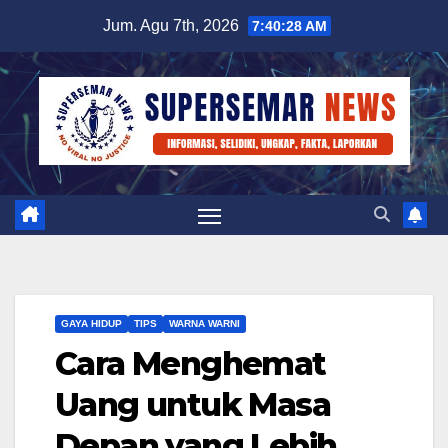
Skip
Jum. Agu 7th, 2026
7:40:29 AM
to
content
GAYA HIDUP
TIPS
WARNA WARNI
Cara Menghemat
Uang untuk Masa
Depan yang Lebih