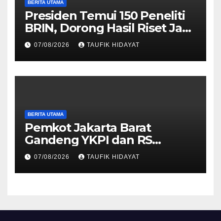
BERITA UTAMA
Presiden Temui 150 Peneliti
BRIN, Dorong Hasil Riset Jadi
Dasar Kebijakan Nasional
07/08/2026
TAUFIK HIDAYAT
BERITA UTAMA
Pemkot Jakarta Barat
Gandeng YKPI dan RS
Dharmais, Puluhan Kader
07/08/2026
TAUFIK HIDAYAT
PKK Ikuti Skrining Deteksi
Dini Kanker Payudara