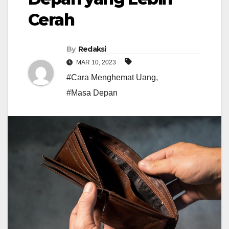
Cerah
By
Redaksi
MAR 10, 2023
#Cara Menghemat Uang
,
#Masa Depan