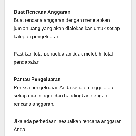
Buat Rencana Anggaran
Buat rencana anggaran dengan menetapkan
jumlah uang yang akan dialokasikan untuk setiap
kategori pengeluaran.
Pastikan total pengeluaran tidak melebihi total
pendapatan.
Pantau Pengeluaran
Periksa pengeluaran Anda setiap minggu atau
setiap dua minggu dan bandingkan dengan
rencana anggaran.
Jika ada perbedaan, sesuaikan rencana anggaran
Anda.