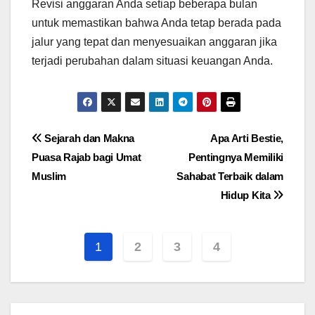
Revisi anggaran Anda setiap beberapa bulan
untuk memastikan bahwa Anda tetap berada pada
jalur yang tepat dan menyesuaikan anggaran jika
terjadi perubahan dalam situasi keuangan Anda.
Navigasi
Sejarah dan Makna
Apa Arti Bestie,
Puasa Rajab bagi Umat
Pentingnya Memiliki
pos
Muslim
Sahabat Terbaik dalam
Hidup Kita
1
2
3
4