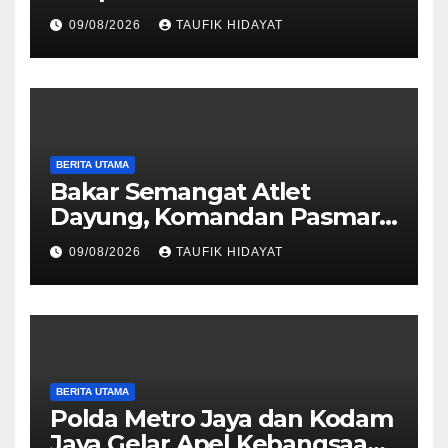
rangkaian Kehormatan Korps
09/08/2026
TAUFIK HIDAYAT
Marinir di Dabo Singkep
BERITA UTAMA
Bakar Semangat Atlet
Dayung, Komandan Pasmar
3 Berikan Motivasi dan
09/08/2026
TAUFIK HIDAYAT
Apresiasi
BERITA UTAMA
Polda Metro Jaya dan Kodam
Jaya Gelar Apel Kebangsaan