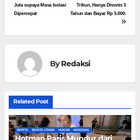
pos
Juta supaya Masa Isolasi
Triliun, Hanya Divonis 3
Dipercepat
Tahun dan Bayar Rp 5.000.
By
Redaksi
Related Post
BERITA
BERITA UTAMA
HUKUM
NASIONAL
Hotman Paris Mundur dari