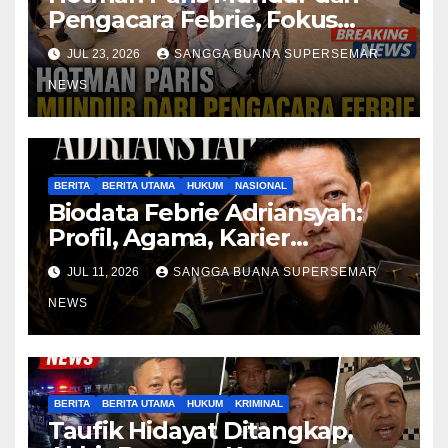
Pengacara Febrie, Fokus
Berobat
JUL 23, 2026
SANGGA BUANA SUPERSEMAR
NEWS
BERITA
BERITA UTAMA
HUKUM
NASIONAL
Biodata Febrie Adriansyah:
Profil, Agama, Karier
Jampidsus RI
JUL 11, 2026
SANGGA BUANA SUPERSEMAR
NEWS
BERITA
BERITA UTAMA
HUKUM
KRIMINAL
Taufik Hidayat Ditangkap,