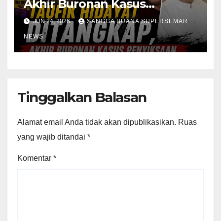
Akhir Buronan Kasus
Penyiksaan
JUN 24, 2026
SANGGA BUANA SUPERSEMAR
NEWS
Tinggalkan Balasan
Alamat email Anda tidak akan dipublikasikan.
Ruas
yang wajib ditandai
*
Komentar
*