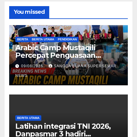
You missed
BERITA
BERITA UTAMA
PENDIDIKAN
Arabic Camp Mustaqili
Percepat Penguasaan
Bahasa Arab di SMA
09/08/2026
SANGGA BUANA SUPERSEMAR
NEWS
BERITA UTAMA
Latihan integrasi TNI 2026,
Danpasmar 3 hadiri