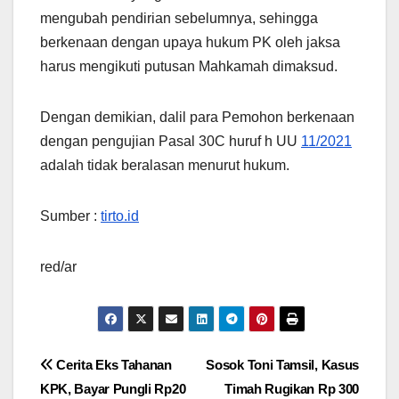
mengubah pendirian sebelumnya, sehingga
berkenaan dengan upaya hukum PK oleh jaksa
harus mengikuti putusan Mahkamah dimaksud.
Dengan demikian, dalil para Pemohon berkenaan
dengan pengujian Pasal 30C huruf h UU
11/2021
adalah tidak beralasan menurut hukum.
Sumber :
tirto.id
red/ar
Navigasi
Cerita Eks Tahanan
Sosok Toni Tamsil, Kasus
KPK, Bayar Pungli Rp20
Timah Rugikan Rp 300