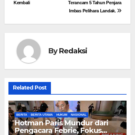
pos
Kembali
Terancam 5 Tahun Penjara
Imbas Pelihara Landak.
By
Redaksi
Related Post
BERITA
BERITA UTAMA
HUKUM
NASIONAL
Hotman Paris Mundur dari
Pengacara Febrie, Fokus