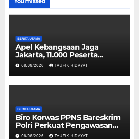
You missed
BERITA UTAMA
Apel Kebangsaan Jaga
Jakarta, 11.000 Peserta
Perkuat Komitmen Menjaga
08/08/2026
TAUFIK HIDAYAT
Ibu Kota
BERITA UTAMA
Biro Korwas PPNS Bareskrim
Polri Perkuat Pengawasan
untuk Dorong Penegakan
08/08/2026
TAUFIK HIDAYAT