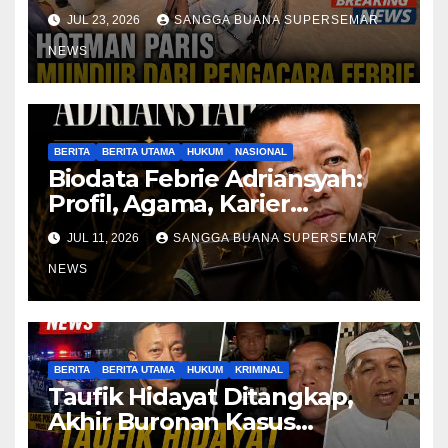
Berobat
JUL 23, 2026
SANGGA BUANA SUPERSEMAR
NEWS
BERITA
BERITA UTAMA
HUKUM
NASIONAL
Biodata Febrie Adriansyah:
Profil, Agama, Karier
Jampidsus RI
JUL 11, 2026
SANGGA BUANA SUPERSEMAR
NEWS
BERITA
BERITA UTAMA
HUKUM
KRIMINAL
Taufik Hidayat Ditangkap,
Akhir Buronan Kasus
Penyiksaan