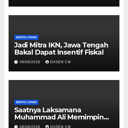
Hukum yang Profesional
BERITA UTAMA
Jadi Mitra IKN, Jawa Tengah
Bakal Dapat Insentif Fiskal
08/08/2026
DASEN CM
BERITA UTAMA
Saatnya Laksamana
Muhammad Ali Memimpin
TNI: Menjaga Keseimbangan
08/08/2026
DASEN CM