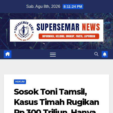
Skip
Sab. Agu 8th, 2026
8:11:25 PM
to
content
HUKUM
Sosok Toni Tamsil,
Kasus Timah Rugikan
Rp 300 Triliun, Hanya