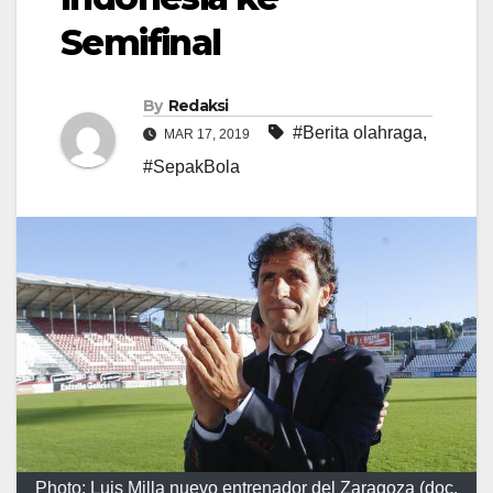
Semifinal
By
Redaksi
#Berita olahraga
,
MAR 17, 2019
#SepakBola
Photo: Luis Milla nuevo entrenador del Zaragoza (doc.