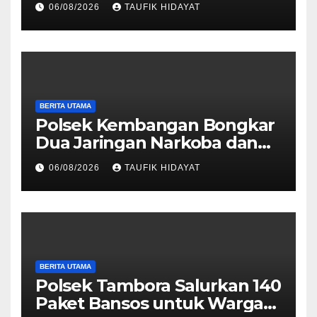
06/08/2026
TAUFIK HIDAYAT
Dankorbrimob Jalin
Silaturahmi
BERITA UTAMA
Polsek Kembangan Bongkar
Dua Jaringan Narkoba dan
Obat Keras, Sita Puluhan
06/08/2026
TAUFIK HIDAYAT
Ribu Pil, 1,1 Kg Sabu hingga
Vape Etomidate
BERITA UTAMA
Polsek Tambora Salurkan 140
Paket Bansos untuk Warga