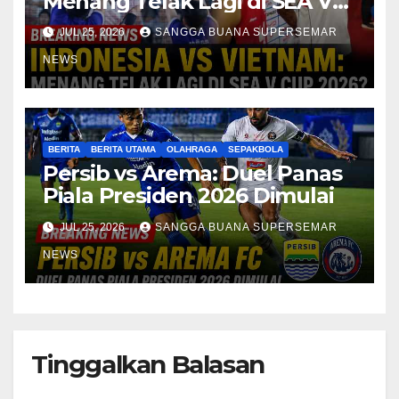
Menang Telak Lagi di SEA V
Cup 2026?
JUL 25, 2026
SANGGA BUANA SUPERSEMAR
NEWS
BERITA
BERITA UTAMA
OLAHRAGA
SEPAKBOLA
Persib vs Arema: Duel Panas
Piala Presiden 2026 Dimulai
JUL 25, 2026
SANGGA BUANA SUPERSEMAR
NEWS
Tinggalkan Balasan