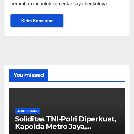
peramban ini untuk komentar saya berikutnya.
You missed
BERITA UTAMA
Soliditas TNI-Polri Diperkuat,
Kapolda Metro Jaya,
Pangdam Jaya, dan