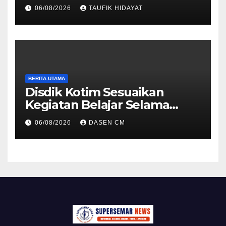
Slum Area, Wujud
06/08/2026
TAUFIK HIDAYAT
Kepedulian Sambut HUT ke-
81 RI
BERITA UTAMA
Disdik Kotim Sesuaikan
Kegiatan Belajar Selama
Musim Kemarau
06/08/2026
DASEN CM