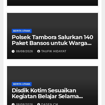
Ribu Pil, 1,1 Kg Sabu hingga
Vape Etomidate
BERITA UTAMA
Polsek Tambora Salurkan 140
Paket Bansos untuk Warga
Slum Area, Wujud
06/08/2026
TAUFIK HIDAYAT
Kepedulian Sambut HUT ke-
81 RI
BERITA UTAMA
Disdik Kotim Sesuaikan
Kegiatan Belajar Selama
Musim Kemarau
06/08/2026
DASEN CM