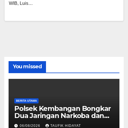
WIB, Luis…
You missed
BERITA UTAMA
Polsek Kembangan Bongkar
Dua Jaringan Narkoba dan
Obat Keras, Sita Puluhan
06/08/2026
TAUFIK HIDAYAT