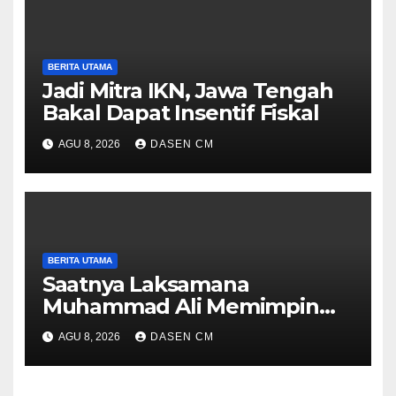
BERITA UTAMA
Jadi Mitra IKN, Jawa Tengah
Bakal Dapat Insentif Fiskal
AGU 8, 2026
DASEN CM
BERITA UTAMA
Saatnya Laksamana
Muhammad Ali Memimpin
TNI: Menjaga Keseimbangan
AGU 8, 2026
DASEN CM
Politik dan Soliditas
Antarmatra