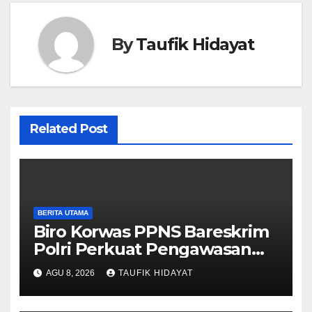
By
Taufik Hidayat
Related Post
BERITA UTAMA
Biro Korwas PPNS Bareskrim
Polri Perkuat Pengawasan
untuk Dorong Penegakan
AGU 8, 2026
TAUFIK HIDAYAT
Hukum yang Profesional