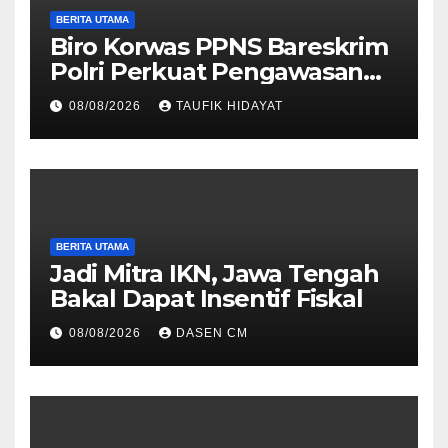
BERITA UTAMA
Biro Korwas PPNS Bareskrim
Polri Perkuat Pengawasan
untuk Dorong Penegakan
08/08/2026
TAUFIK HIDAYAT
Hukum yang Profesional
BERITA UTAMA
Jadi Mitra IKN, Jawa Tengah
Bakal Dapat Insentif Fiskal
08/08/2026
DASEN CM