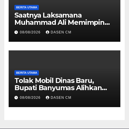
BERITA UTAMA
Saatnya Laksamana
Muhammad Ali Memimpin
TNI: Menjaga Keseimbangan
08/08/2026
DASEN CM
Politik dan Soliditas
Antarmatra
BERITA UTAMA
Tolak Mobil Dinas Baru,
Bupati Banyumas Alihkan
Anggaran Rp 1,7 Miliar untuk
08/08/2026
DASEN CM
90 Motor Listrik