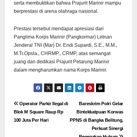
serta membuktikan bahwa Prajurit Marinir mampu
berprestasi di arena olahraga nasional.
Prestasi tersebut mendapat apresiasi dari
Panglima Korps Marinir (Pangkormar) Letnan
Jenderal TNI (Mar) Dr. Endi Supardi, S.E., M.M.,
M.Tr.Opsla., CHRMP., CRMP, atas semangat
juang dan dedikasi Prajurit Petarung Marinir
dalam mengharumkan nama Korps Marinir.
Navigasi
Operator Parkir Ilegal di
Bareskrim Polri Gelar
Blok M Square Raup Rp
Bintekkatpuan Korwas
pos
100 Juta Per Hari
PPNS di Bangka Belitung,
Perkuat Sinergi
Penegakan Hukum