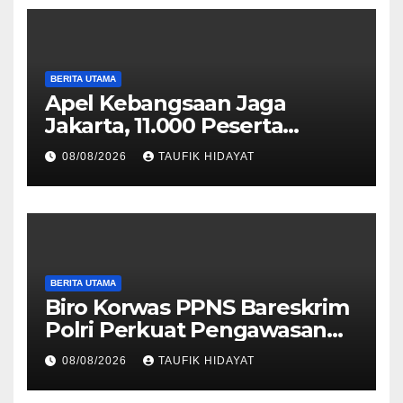
BERITA UTAMA
Apel Kebangsaan Jaga
Jakarta, 11.000 Peserta
Perkuat Komitmen Menjaga
08/08/2026
TAUFIK HIDAYAT
Ibu Kota
BERITA UTAMA
Biro Korwas PPNS Bareskrim
Polri Perkuat Pengawasan
untuk Dorong Penegakan
08/08/2026
TAUFIK HIDAYAT
Hukum yang Profesional