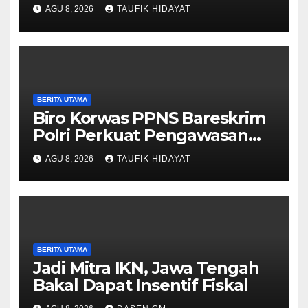
Perkuat Komitmen Menjaga
AGU 8, 2026
TAUFIK HIDAYAT
Ibu Kota
BERITA UTAMA
Biro Korwas PPNS Bareskrim
Polri Perkuat Pengawasan
untuk Dorong Penegakan
AGU 8, 2026
TAUFIK HIDAYAT
Hukum yang Profesional
BERITA UTAMA
Jadi Mitra IKN, Jawa Tengah
Bakal Dapat Insentif Fiskal