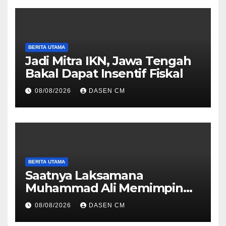
BERITA UTAMA
Jadi Mitra IKN, Jawa Tengah
Bakal Dapat Insentif Fiskal
08/08/2026
DASEN CM
BERITA UTAMA
Saatnya Laksamana
Muhammad Ali Memimpin
TNI: Menjaga Keseimbangan
08/08/2026
DASEN CM
Politik dan Soliditas
Antarmatra