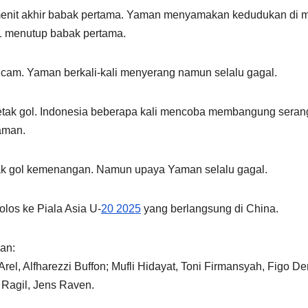
-menit akhir babak pertama. Yaman menyamakan kedudukan di m
-1 menutup babak pertama.
m. Yaman berkali-kali menyerang namun selalu gagal.
cetak gol. Indonesia beberapa kali mencoba membangung sera
aman.
k gol kemenangan. Namun upaya Yaman selalu gagal.
olos ke Piala Asia U-
20 2025
yang berlangsung di China.
an:
Arel, Alfharezzi Buffon; Mufli Hidayat, Toni Firmansyah, Figo De
Ragil, Jens Raven.