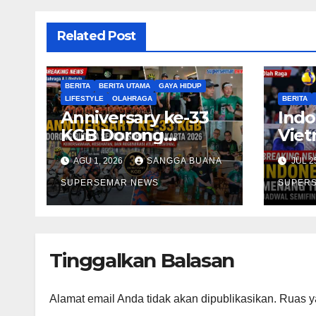
Related Post
BERITA
BERITA UTAMA
GAYA HIDUP
LIFESTYLE
OLAHRAGA
BERITA
Anniversary ke-33
Indo
KGB Dorong
Vie
Budaya Sepeda
Tela
AGU 1, 2026
SANGGA BUANA
JUL 2
Sehat di Jakarta
Cup
2026
SUPERSEMAR NEWS
SUPER
Tinggalkan Balasan
Alamat email Anda tidak akan dipublikasikan.
Ruas y