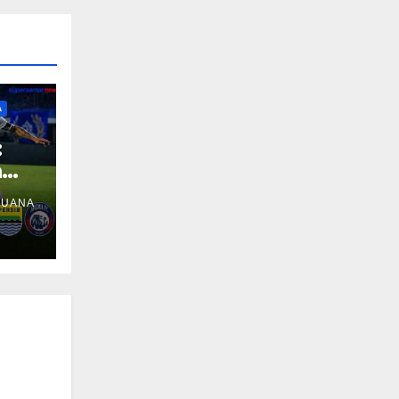
A
:
a
BUANA