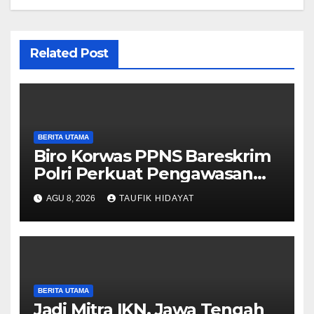
Related Post
BERITA UTAMA
Biro Korwas PPNS Bareskrim
Polri Perkuat Pengawasan
untuk Dorong Penegakan
AGU 8, 2026
TAUFIK HIDAYAT
Hukum yang Profesional
BERITA UTAMA
Jadi Mitra IKN, Jawa Tengah