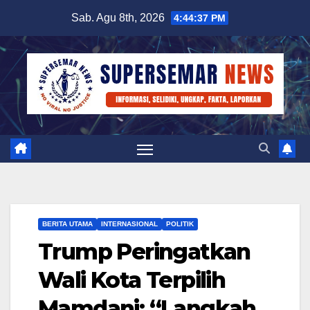
Skip
Sab. Agu 8th, 2026
4:44:38 PM
to
content
BERITA UTAMA
INTERNASIONAL
POLITIK
Trump Peringatkan
Wali Kota Terpilih
Mamdani: “Langkah