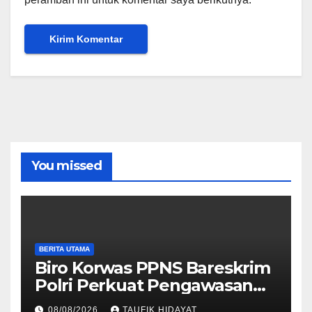
You missed
BERITA UTAMA
Biro Korwas PPNS Bareskrim
Polri Perkuat Pengawasan
untuk Dorong Penegakan
08/08/2026
TAUFIK HIDAYAT