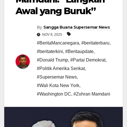
Awal yang Buruk”
By
Sangga Buana Supersemar News
NOV 8, 2025
#BeritaMancanegara
,
#beritaterbaru
,
#beritaterkini
,
#Beritaupdate
,
#Donald Trump
,
#Partai Demokrat
,
#Politik Amerika Serikat
,
#Supersemar News
,
#Wali Kota New York
,
#Washington DC
,
#Zohran Mamdani