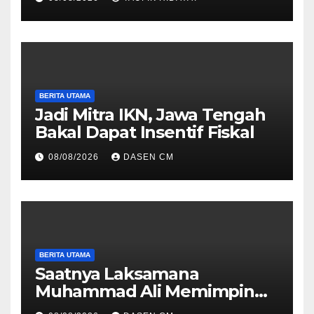
Hukum yang Profesional
BERITA UTAMA
Jadi Mitra IKN, Jawa Tengah
Bakal Dapat Insentif Fiskal
08/08/2026
DASEN CM
BERITA UTAMA
Saatnya Laksamana
Muhammad Ali Memimpin
TNI: Menjaga Keseimbangan