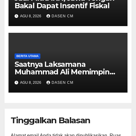
Bakal Dapat Insentif Fiskal
AGU 8, 2026
DASEN CM
BERITA UTAMA
Saatnya Laksamana
Muhammad Ali Memimpin
TNI: Menjaga Keseimbangan
AGU 8, 2026
DASEN CM
Politik dan Soliditas
Antarmatra
Tinggalkan Balasan
Alamat email Anda tidak akan dipublikasikan.
Ruas