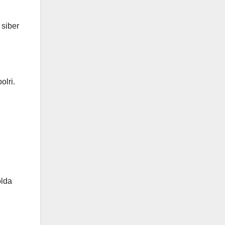
 siber
olri.
olda