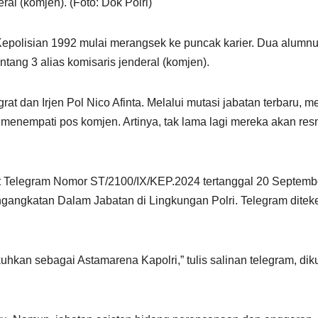
al (komjen). (Foto: Dok Polri)
olisian 1992 mulai merangsek ke puncak karier. Dua alumn
tang 3 alias komisaris jenderal (komjen).
at dan Irjen Pol Nico Afinta. Melalui mutasi jabatan terbaru, m
o menempati pos komjen. Artinya, tak lama lagi mereka akan res
t Telegram Nomor ST/2100/IX/KEP.2024 tertanggal 20 Septemb
gangkatan Dalam Jabatan di Lingkungan Polri. Telegram ditek
uhkan sebagai Astamarena Kapolri,” tulis salinan telegram, diku