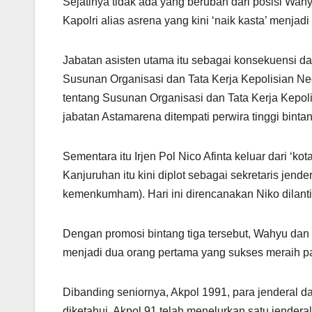
Sejatinya tidak ada yang berubah dari posisi Wa
Kapolri alias asrena yang kini ‘naik kasta’ menja
Jabatan asisten utama itu sebagai konsekuensi da
Susunan Organisasi dan Tata Kerja Kepolisian Ne
tentang Susunan Organisasi dan Tata Kerja Kepoli
jabatan Astamarena ditempati perwira tinggi bintan
Sementara itu Irjen Pol Nico Afinta keluar dari ‘ko
Kanjuruhan itu kini diplot sebagai sekretaris jen
kemenkumham). Hari ini direncanakan Niko dilan
Dengan promosi bintang tiga tersebut, Wahyu dan N
menjadi dua orang pertama yang sukses meraih p
Dibanding seniornya, Akpol 1991, para jenderal d
diketahui, Akpol 91 telah menelurkan satu jenderal