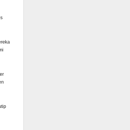
us
ereka
mi
er
en
tip