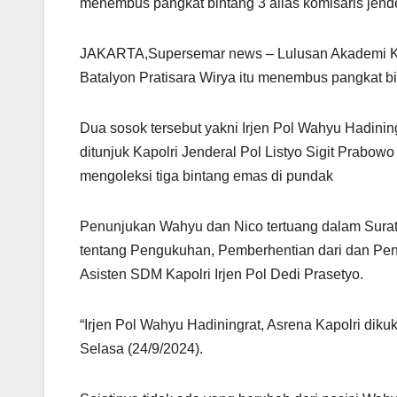
menembus pangkat bintang 3 alias komisaris jender
JAKARTA,Supersemar news – Lulusan Akademi Kep
Batalyon Pratisara Wirya itu menembus pangkat bin
Dua sosok tersebut yakni Irjen Pol Wahyu Hadiningr
ditunjuk Kapolri Jenderal Pol Listyo Sigit Prabow
mengoleksi tiga bintang emas di pundak
Penunjukan Wahyu dan Nico tertuang dalam Sura
tentang Pengukuhan, Pemberhentian dari dan Pen
Asisten SDM Kapolri Irjen Pol Dedi Prasetyo.
“Irjen Pol Wahyu Hadiningrat, Asrena Kapolri dikuk
Selasa (24/9/2024).