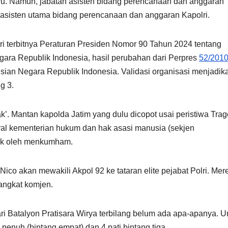
hyu. Namun, jabatan asisten bidang perencanaan dan anggaran
di asisten utama bidang perencanaan dan anggaran Kapolri.
ri terbitnya Peraturan Presiden Nomor 90 Tahun 2024 tentang
gara Republik Indonesia, hasil perubahan dari Perpres
52/201
sian Negara Republik Indonesia. Validasi organisasi menjadik
g 3.
tak’. Mantan kapolda Jatim yang dulu dicopot usai peristiwa Trag
deral kementerian hukum dan hak asasi manusia (sekjen
tik oleh menkumham.
ico akan mewakili Akpol 92 ke tataran elite pejabat Polri. Mer
angkat komjen.
ari Batalyon Pratisara Wirya terbilang belum ada apa-apanya. U
 penuh (bintang empat) dan 4 pati bintang tiga.