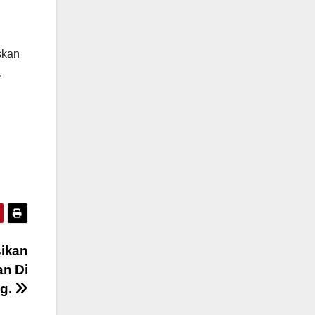
skan
.
sikan
n Di
ng.