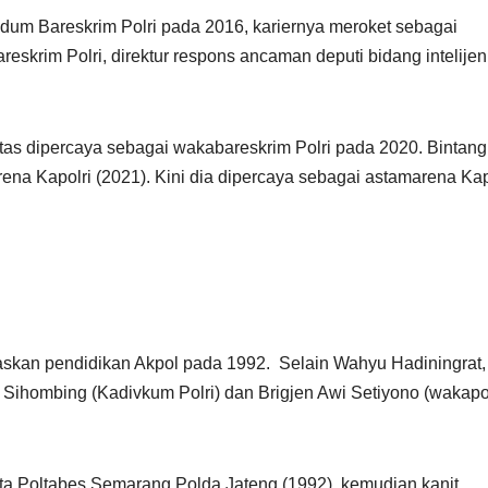
dum Bareskrim Polri pada 2016, kariernya meroket sebagai
areskrim Polri, direktur respons ancaman deputi bidang intelijen
tas dipercaya sebagai wakabareskrim Polri pada 2020. Bintang
ena Kapolri (2021). Kini dia dipercaya sebagai astamarena Kap
taskan pendidikan Akpol pada 1992. Selain Wahyu Hadiningrat,
or Sihombing (Kadivkum Polri) dan Brigjen Awi Setiyono (wakap
ta Poltabes Semarang Polda Jateng (1992), kemudian kanit