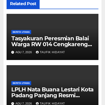
Related Post
BERITA UTAMA
Tasyakuran Peresmian Balai
Warga RW 014 Cengkareng
Timur, Warga Didorong
AGU 7, 2026
TAUFIK HIDAYAT
Manfaatkan untuk
Musyawarah dan Kegiatan
Sosial
BERITA UTAMA
LPLH Nata Buana Lestari Kota
Padang Panjang Resmi
Dilantik, Diharapkan Perkuat
AGU 7, 2026
TAUFIK HIDAYAT