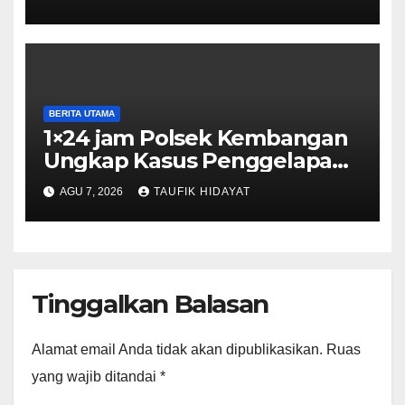
Sinergi Pelestarian
Lingkungan
BERITA UTAMA
1×24 jam Polsek Kembangan
Ungkap Kasus Penggelapan
Motor Bermodus Kenalan di
AGU 7, 2026
TAUFIK HIDAYAT
Aplikasi Kencan, Pelaku
Dibekuk di Ciputat
Tinggalkan Balasan
Alamat email Anda tidak akan dipublikasikan.
Ruas
yang wajib ditandai
*