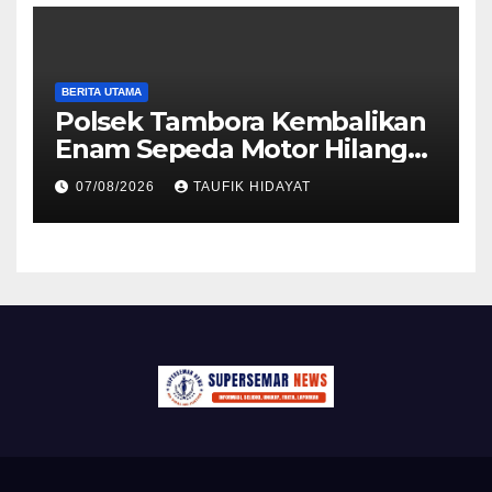
BERITA UTAMA
Polsek Tambora Kembalikan
Enam Sepeda Motor Hilang
kepada Pemilik, Wujud Nyata
07/08/2026
TAUFIK HIDAYAT
Pelayanan Presisi Polri