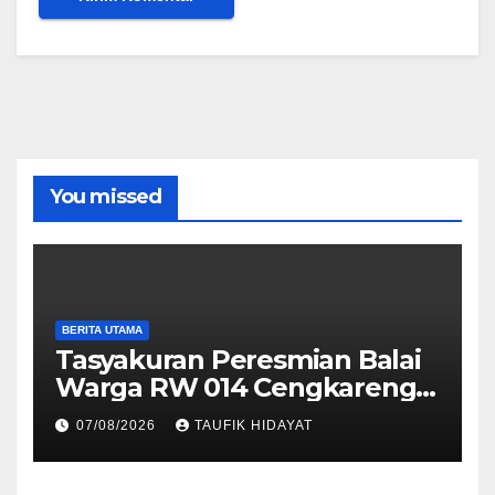
You missed
BERITA UTAMA
Tasyakuran Peresmian Balai
Warga RW 014 Cengkareng
Timur, Warga Didorong
07/08/2026
TAUFIK HIDAYAT
Manfaatkan untuk
Musyawarah dan Kegiatan