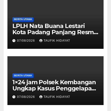
Sosial
BERITA UTAMA
LPLH Nata Buana Lestari
Kota Padang Panjang Resmi
Dilantik, Diharapkan Perkuat
07/08/2026
TAUFIK HIDAYAT
Sinergi Pelestarian
Lingkungan
BERITA UTAMA
1×24 jam Polsek Kembangan
Ungkap Kasus Penggelapan
Motor Bermodus Kenalan di
07/08/2026
TAUFIK HIDAYAT
Aplikasi Kencan, Pelaku
Dibekuk di Ciputat