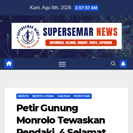
Skip
Kam. Agu 6th, 2026
3:57:58 AM
to
content
BERITA
BERITA UTAMA
DAERAH
PERISTIWA
Petir Gunung
Monrolo Tewaskan
Pendaki, 4 Selamat