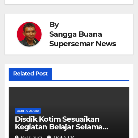
By
Sangga Buana
Supersemar News
Related Post
BERITA UTAMA
Disdik Kotim Sesuaikan
Kegiatan Belajar Selama
Musim Kemarau
AGU 6, 2026
DASEN CM