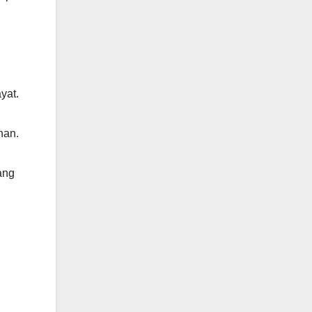
yat.
han.
ang