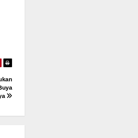
kukan
 Buya
ya