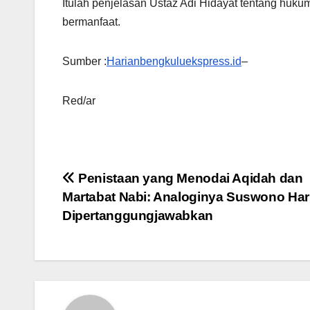
Itulah penjelasan Ustaz Adi Hidayat tentang huk
bermanfaat.
Sumber :
Harianbengkuluekspress.id
–
Red/ar
Navigasi
Penistaan yang Menodai Aqidah dan
Martabat Nabi: Analoginya Suswono Ha
pos
Dipertanggungjawabkan