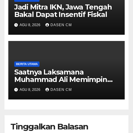
Jadi Mitra IKN, Jawa Tengah
Bakal Dapat Insentif Fiskal
AGU 8, 2026
DASEN CM
BERITA UTAMA
Saatnya Laksamana
Muhammad Ali Memimpin
TNI: Menjaga Keseimbangan
AGU 8, 2026
DASEN CM
Politik dan Soliditas
Antarmatra
Tinggalkan Balasan