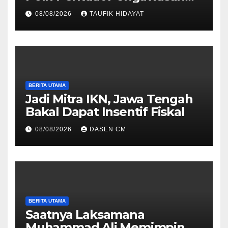
untuk Dorong Penegakan
08/08/2026
TAUFIK HIDAYAT
Hukum yang Profesional
BERITA UTAMA
Jadi Mitra IKN, Jawa Tengah
Bakal Dapat Insentif Fiskal
08/08/2026
DASEN CM
BERITA UTAMA
Saatnya Laksamana
Muhammad Ali Memimpin