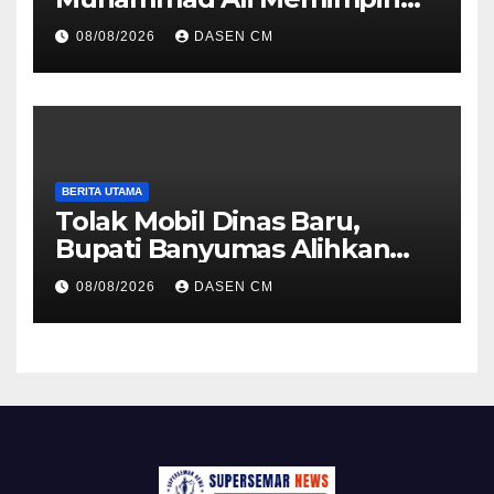
TNI: Menjaga Keseimbangan
08/08/2026
DASEN CM
Politik dan Soliditas
Antarmatra
BERITA UTAMA
Tolak Mobil Dinas Baru,
Bupati Banyumas Alihkan
Anggaran Rp 1,7 Miliar untuk
08/08/2026
DASEN CM
90 Motor Listrik