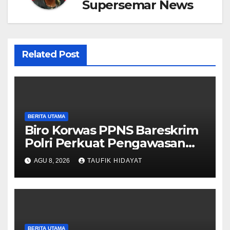
Supersemar News
Related Post
BERITA UTAMA
Biro Korwas PPNS Bareskrim
Polri Perkuat Pengawasan
untuk Dorong Penegakan
AGU 8, 2026
TAUFIK HIDAYAT
Hukum yang Profesional
BERITA UTAMA