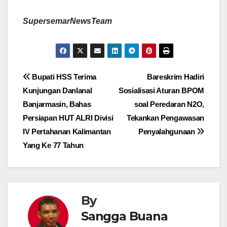
SupersemarNewsTeam
Navigasi
Bupati HSS Terima
Bareskrim Hadiri
Kunjungan Danlanal
Sosialisasi Aturan BPOM
pos
Banjarmasin, Bahas
soal Peredaran N2O,
Persiapan HUT ALRI Divisi
Tekankan Pengawasan
IV Pertahanan Kalimantan
Penyalahgunaan
Yang Ke 77 Tahun
By
Sangga Buana