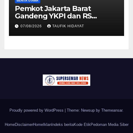
BERITA UTAMA
Pemkot Jakarta Barat
Gandeng YKPI dan RS
Dharmais, Puluhan Kader
07/08/2026
TAUFIK HIDAYAT
PKK Ikuti Skrining Deteksi
Dini Kanker Payudara
Proudly powered by WordPress
|
Theme: Newsup by
Themeansar
.
Home
Disclaimer
Home
Iklan
Indeks berita
Kode Etik
Pedoman Media Siber