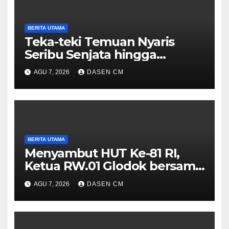
BERITA UTAMA
Teka-teki Temuan Nyaris
Seribu Senjata hingga
Narkoba di Sekolah Jaksel
AGU 7, 2026
DASEN CM
BERITA UTAMA
Menyambut HUT Ke-81 RI,
Ketua RW.01 Glodok bersama
Tiga Pilar Kecamatan
AGU 7, 2026
DASEN CM
mengadakan kegiatan Jumat
berkah