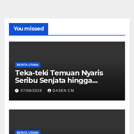
You missed
BERITA UTAMA
Teka-teki Temuan Nyaris
Seribu Senjata hingga
Narkoba di Sekolah Jaksel
07/08/2026
DASEN CM
BERITA UTAMA