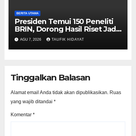
BERITA UTAMA
Presiden Temui 150 Peneliti
BRIN, Dorong Hasil Riset Jadi
Dasar Kebijakan Nasional
AGU 7, 2026
TAUFIK HIDAYAT
Tinggalkan Balasan
Alamat email Anda tidak akan dipublikasikan.
Ruas
yang wajib ditandai
*
Komentar
*