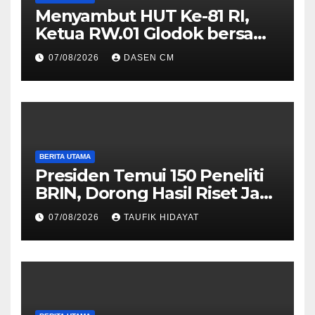
Menyambut HUT Ke-81 RI,
Ketua RW.01 Glodok bersama
Tiga Pilar Kecamatan
07/08/2026
DASEN CM
mengadakan kegiatan Jumat
berkah
BERITA UTAMA
Presiden Temui 150 Peneliti
BRIN, Dorong Hasil Riset Jadi
Dasar Kebijakan Nasional
07/08/2026
TAUFIK HIDAYAT