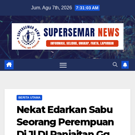
Skip
Jum. Agu 7th, 2026
7:31:04 AM
to
content
BERITA UTAMA
Nekat Edarkan Sabu
Seorang Perempuan
Di Jl DI.Panjaitan Gg