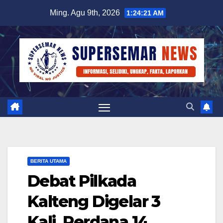
Skip
Ming. Agu 9th, 2026
1:24:21 AM
to
content
BERITA UTAMA
Debat Pilkada
Kalteng Digelar 3
Kali, Perdana 14