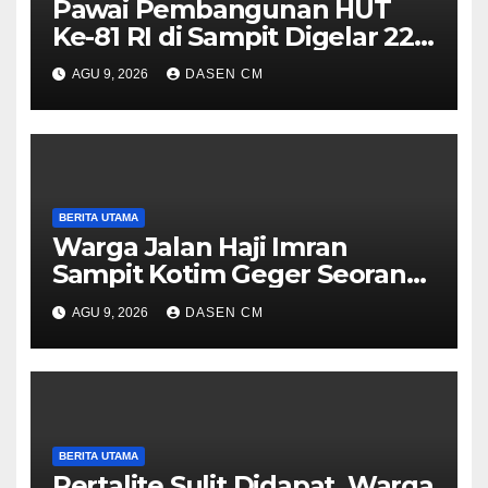
Pawai Pembangunan HUT
Ke-81 RI di Sampit Digelar 22
Agustus 2026, Ini Rute dan
AGU 9, 2026
DASEN CM
Cara Daftarnya
BERITA UTAMA
Warga Jalan Haji Imran
Sampit Kotim Geger Seorang
Perempuan Sempat Naik
AGU 9, 2026
DASEN CM
Menara Pemancar TVRI
BERITA UTAMA
Pertalite Sulit Didapat, Warga