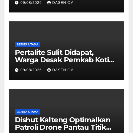
09/08/2026
DASEN CM
Menara Pemancar TVRI
BERITA UTAMA
Pertalite Sulit Didapat,
Warga Desak Pemkab Kotim
Segera Cari Solusi, Jangan
09/08/2026
DASEN CM
Hanya Jadi Penonton
BERITA UTAMA
Dishut Kalteng Optimalkan
Patroli Drone Pantau Titik