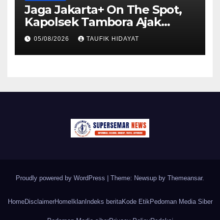
Jaga Jakarta+ On The Spot,
Kapolsek Tambora Ajak
Warga RW 12 Tanah Sereal
05/08/2026
TAUFIK HIDAYAT
Perkuat Sinergi Ciptakan
Kamtibmas Kondusif
Proudly powered by WordPress
|
Theme: Newsup by
Themeansar
.
Home
Disclaimer
Home
Iklan
Indeks berita
Kode Etik
Pedoman Media Siber