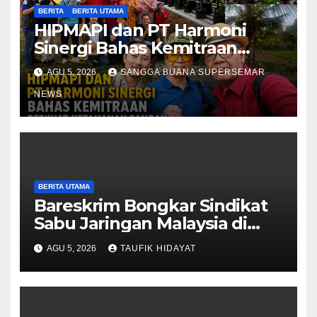
BERITA
BERITA UTAMA
HIPMAPI dan PT Harmoni
Sinergi Bahas Kemitraan
Perkuat Ketahanan Pangan
AGU 5, 2026
SANGGA BUANA SUPERSEMAR
NEWS
BERITA UTAMA
Bareskrim Bongkar Sindikat
Sabu Jaringan Malaysia di
Bakauheni, 3 Orang
AGU 5, 2026
TAUFIK HIDAYAT
Ditangkap