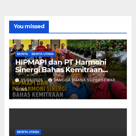
You missed
BERITA
BERITA UTAMA
HIPMAPI dan PT Harmoni
Sinergi Bahas Kemitraan
Perkuat Ketahanan Pangan
05/08/2026
SANGGA BUANA SUPERSEMAR
NEWS
BERITA UTAMA