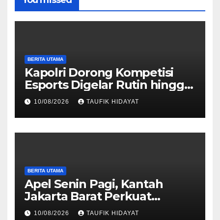
BERITA UTAMA
Kapolri Dorong Kompetisi
Esports Digelar Rutin hingga
Tingkat Polsek
10/08/2026
TAUFIK HIDAYAT
BERITA UTAMA
Apel Senin Pagi, Kantah
Jakarta Barat Perkuat
Disiplin dan Komitmen
10/08/2026
TAUFIK HIDAYAT