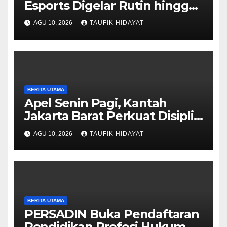
Esports Digelar Rutin hingga
Tingkat Polsek
AGU 10, 2026
TAUFIK HIDAYAT
BERITA UTAMA
Apel Senin Pagi, Kantah
Jakarta Barat Perkuat Disiplin
dan Komitmen Pelayanan
AGU 10, 2026
TAUFIK HIDAYAT
BERITA UTAMA
PERSADIN Buka Pendaftaran
Pendidikan Profesi Hukum,