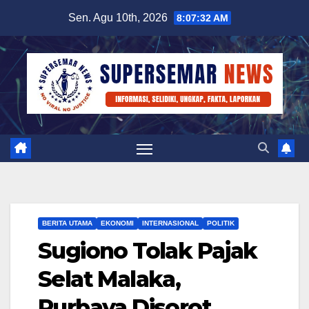
Skip
Sen. Agu 10th, 2026
8:07:33 AM
to
content
BERITA UTAMA
EKONOMI
INTERNASIONAL
POLITIK
Sugiono Tolak Pajak
Selat Malaka,
Purbaya Disorot