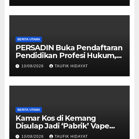
Pelayanan
BERITA UTAMA
PERSADIN Buka Pendaftaran
Pendidikan Profesi Hukum,
Ini Syarat dan Lokasinya
10/08/2026
TAUFIK HIDAYAT
BERITA UTAMA
Kamar Kos di Kemang
Disulap Jadi ‘Pabrik’ Vape
Etomidate, 3 Orang Diciduk
10/08/2026
TAUFIK HIDAYAT