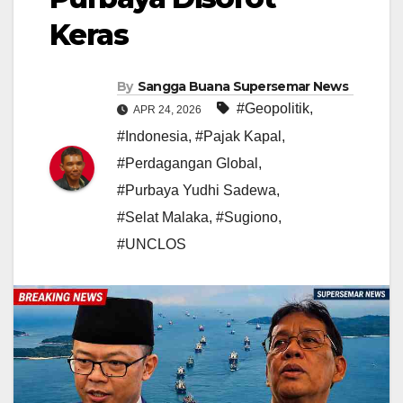
Keras
By
Sangga Buana Supersemar News
#Geopolitik
,
APR 24, 2026
#Indonesia
,
#Pajak Kapal
,
#Perdagangan Global
,
#Purbaya Yudhi Sadewa
,
#Selat Malaka
,
#Sugiono
,
#UNCLOS