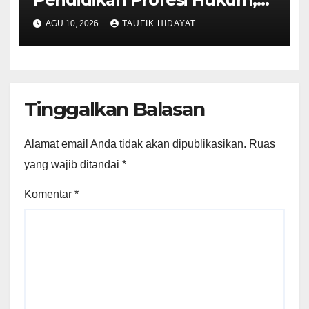
Ini Syarat dan Lokasinya
AGU 10, 2026
TAUFIK HIDAYAT
Tinggalkan Balasan
Alamat email Anda tidak akan dipublikasikan.
Ruas
yang wajib ditandai
*
Komentar
*