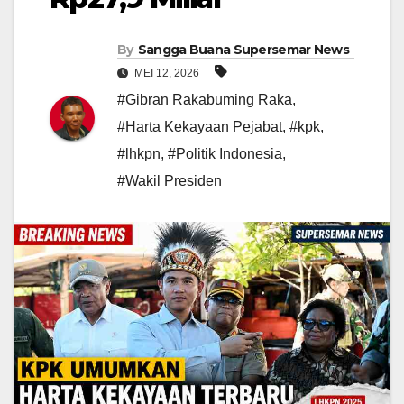
By
Sangga Buana Supersemar News
MEI 12, 2026
#Gibran Rakabuming Raka
,
#Harta Kekayaan Pejabat
,
#kpk
,
#lhkpn
,
#Politik Indonesia
,
#Wakil Presiden