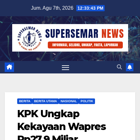
Skip
Jum. Agu 7th, 2026
12:33:44 PM
to
content
BERITA
BERITA UTAMA
NASIONAL
POLITIK
KPK Ungkap
Kekayaan Wapres
Rp27,9 Miliar