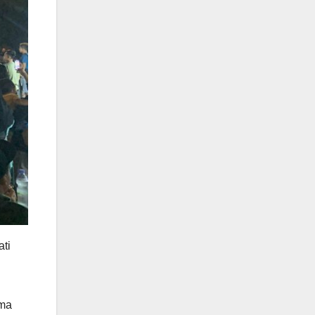
ati
ama