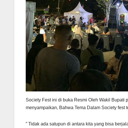
Society Fest ini di buka Resmi Oleh Wakil Bupati
menyampaikan, Bahwa Tema Dalam Society fest te
” Tidak ada satupun di antara kita yang bisa berja