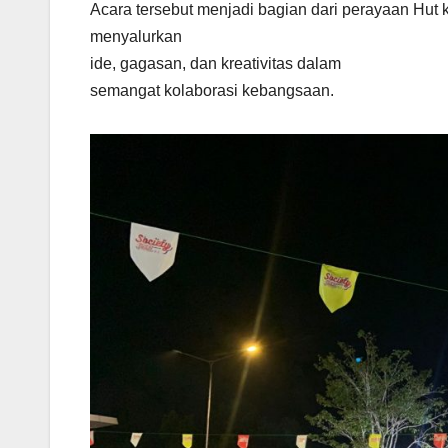
Acara tersebut menjadi bagian dari perayaan Hut 
menyalurkan
ide, gagasan, dan kreativitas dalam
semangat kolaborasi kebangsaan.