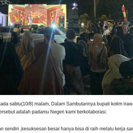
 pada sabtu(10/8) malam, Dalam Sambutannya bupati kotim iraw
rsebut adalah padamu Negeri kami berkolaborasi.
lan sendiri ,kesuksesan besar hanya bisa di raih melalu kerja s