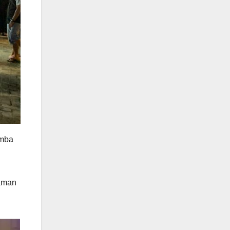
omba
laman