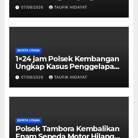
Dilantik, Diharapkan Perkuat
07/08/2026
TAUFIK HIDAYAT
Sinergi Pelestarian
Lingkungan
BERITA UTAMA
1×24 jam Polsek Kembangan
Ungkap Kasus Penggelapan
Motor Bermodus Kenalan di
07/08/2026
TAUFIK HIDAYAT
Aplikasi Kencan, Pelaku
Dibekuk di Ciputat
BERITA UTAMA
Polsek Tambora Kembalikan
Enam Sepeda Motor Hilang