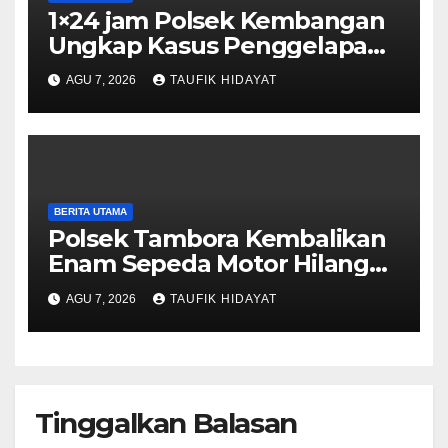
1×24 jam Polsek Kembangan
Ungkap Kasus Penggelapan
Motor Bermodus Kenalan di
AGU 7, 2026
TAUFIK HIDAYAT
Aplikasi Kencan, Pelaku
Dibekuk di Ciputat
BERITA UTAMA
Polsek Tambora Kembalikan
Enam Sepeda Motor Hilang
kepada Pemilik, Wujud Nyata
AGU 7, 2026
TAUFIK HIDAYAT
Pelayanan Presisi Polri
Tinggalkan Balasan