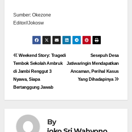
Sumber: Okezone
Editor//Jokosw
Navigasi
Weekend Story: Tragedi
Sesepuh Desa
Tembok Sekolah Ambruk
Jatiwaringin Mendapatkan
pos
di Jambi Renggut 3
Ancaman, Perihal Kasus
Nyawa, Siapa
Yang Dihadapinya
Bertanggung Jawab
By
joko Sri Wahyono