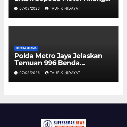
kepada Pemilik, Wujud Nyata
07/08/2026
TAUFIK HIDAYAT
Pelayanan Presisi Polri
BERITA UTAMA
Polda Metro Jaya Jelaskan
Temuan 996 Benda
Menyerupai Senjata di
07/08/2026
TAUFIK HIDAYAT
Yayasan Jaksel