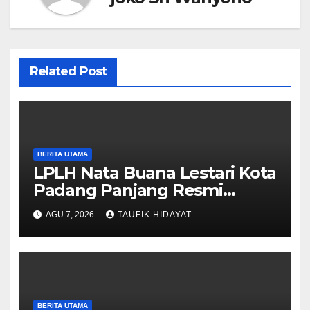
Related Post
BERITA UTAMA
LPLH Nata Buana Lestari Kota
Padang Panjang Resmi
Dilantik, Diharapkan Perkuat
AGU 7, 2026
TAUFIK HIDAYAT
Sinergi Pelestarian
Lingkungan
BERITA UTAMA