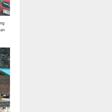
ang
ian