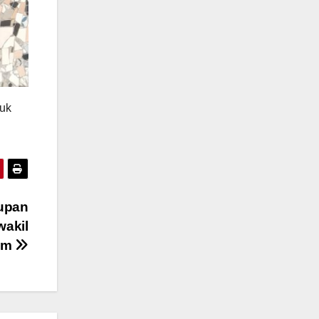
juk
upan
wakil
tim