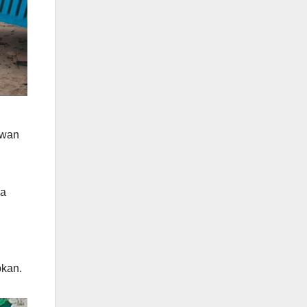
awan
ha
bkan.